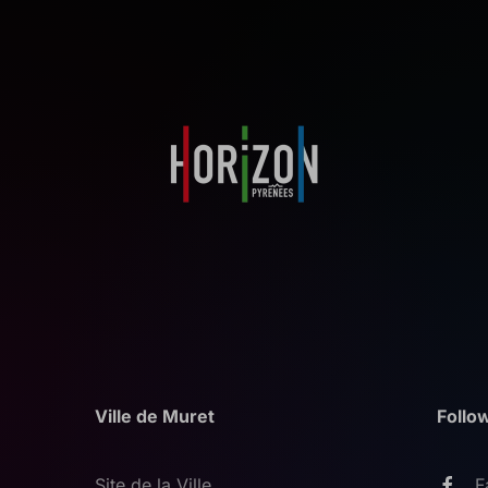
Ville de Muret
Follo
Site de la Ville
F