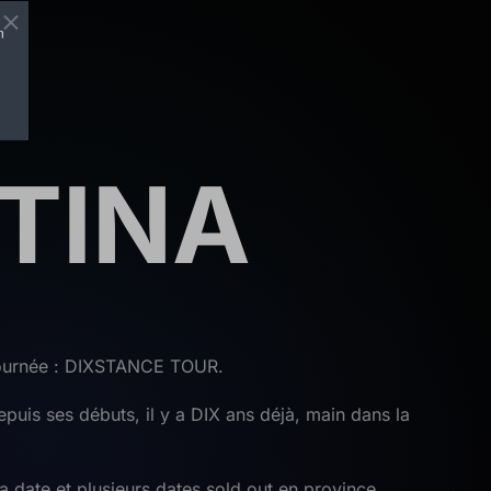
n
TINA
tournée : DIXSTANCE TOUR.
epuis ses débuts, il y a DIX ans déjà, main dans la
 date et plusieurs dates sold out en province,