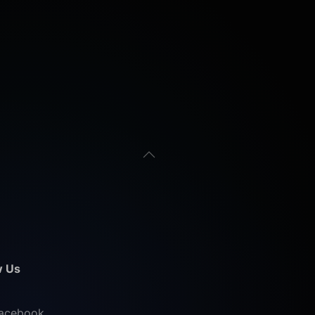
w Us
acebook