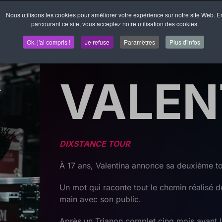
Nous utilisons les cookies pour améliorer votre expérience sur notre site Web. E
parcourant ce site, vous acceptez notre utilisation des cookies.
Concert
Ok, j'ai compris !
Je refuse
Paramètres
Plus d'infos
11 Avril 2027
VALEN
DIXSTANCE TOUR
À 17 ans, Valentina annonce sa deuxième 
Un mot qui raconte tout le chemin réalisé d
main avec son public.
Après un Trianon complet cinq mois avant la