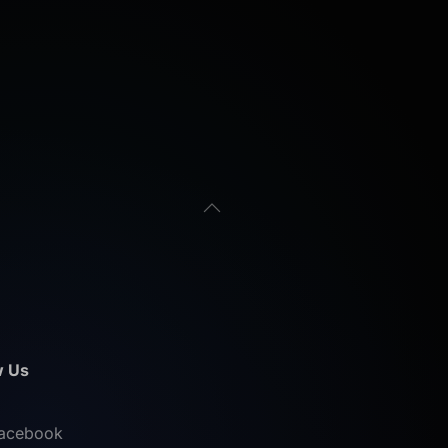
w Us
acebook